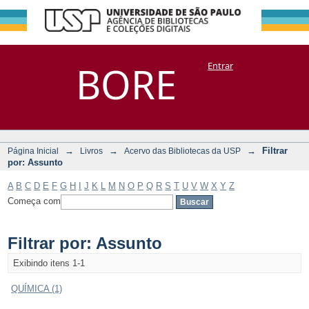
Filtrar por:
Repositório
BORE
Entrar
DSpace/Manakin + Corisco
Assunto
→
→
→
Filtrar
Página Inicial
Livros
Acervo das Bibliotecas da USP
por: Assunto
A
B
C
D
E
F
G
H
I
J
K
L
M
N
O
P
Q
R
S
T
U
V
W
X
Y
Z
Começa com
Filtrar por: Assunto
Exibindo itens 1-1
QUÍMICA (1)