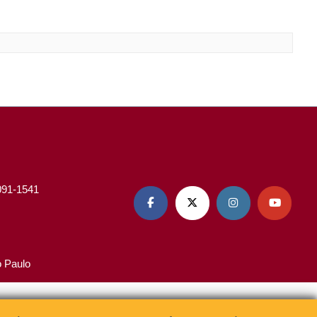
3091-1541




o Paulo