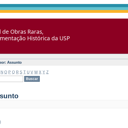
al de Obras Raras,
umentação Histórica da USP
 por: Assunto
N
O
P
Q
R
S
T
U
V
W
X
Y
Z
ssunto
)