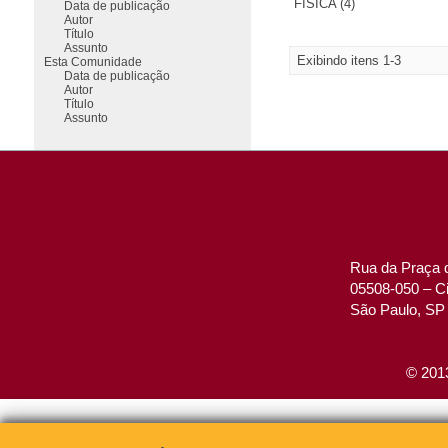
FÍSICA (4)
Data de publicação
Autor
Título
Assunto
Exibindo itens 1-3
Esta Comunidade
Data de publicação
Autor
Título
Assunto
Rua da Praça d
05508-050 – Ci
São Paulo, SP 
© 2013