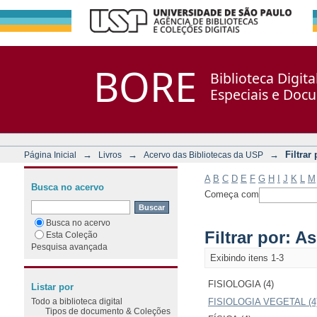
Filtrar por: Assunto
Repositório DSpace/Manakin + Corisco
BORE
Biblioteca Digit
Especiais e Doc
→
→
→
Filtrar
Página Inicial
Livros
Acervo das Bibliotecas da USP
A
B
C
D
E
F
G
H
I
J
K
L
M
Busca no acervo
Começa com
Busca no acervo
Filtrar por: A
Esta Coleção
Pesquisa avançada
Exibindo itens 1-3
FISIOLOGIA (4)
Listar por
Todo a biblioteca digital
FISIOLOGIA VEGETAL (4
Tipos de documento & Coleções