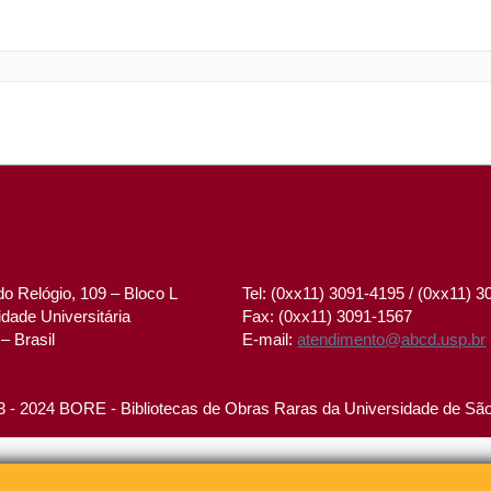
o Relógio, 109 – Bloco L
Tel: (0xx11) 3091-4195 / (0xx11) 
dade Universitária
Fax: (0xx11) 3091-1567
– Brasil
E-mail:
atendimento@abcd.usp.br
 - 2024 BORE - Bibliotecas de Obras Raras da Universidade de Sã