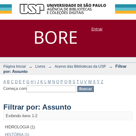
Filtrar por:
Repositório
BORE
Entrar
DSpace/Manakin + Corisco
Assunto
→
→
→
Filtrar
Página Inicial
Livros
Acervo das Bibliotecas da USP
por: Assunto
A
B
C
D
E
F
G
H
I
J
K
L
M
N
O
P
Q
R
S
T
U
V
W
X
Y
Z
Começa com
Filtrar por: Assunto
Exibindo itens 1-2
HIDROLOGIA (1)
HISTÓRIA (1)