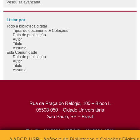
Pesquisa avançada
Listar por
Todo a biblioteca digital
Tipos de documento & Coleções
Data de publicação
Autor
Título
Assunto
Esta Comunidade
Data de publicação
Autor
Título
Assunto
Rua da Praça do Relógio, 109 – Bloco L
05508-050 – Cidade Universitária
São Paulo, SP – Brasil
Tel: (0xx11) 3091-4195 / (0xx11) 3091-1541
Fax: (0xx11) 3091-1567
A ABCD USP - Agência de Bibliotecas e Coleções Digitais