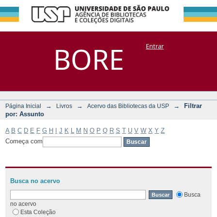
Filtrar por:
Repositório
BORE
Entrar
DSpace/Manakin + Corisco
Assunto
→
→
→
Filtrar
Página Inicial
Livros
Acervo das Bibliotecas da USP
por: Assunto
A
B
C
D
E
F
G
H
I
J
K
L
M
N
O
P
Q
R
S
T
U
V
W
X
Y
Z
Começa com
Busca no acervo
Busca
no acervo
Esta Coleção