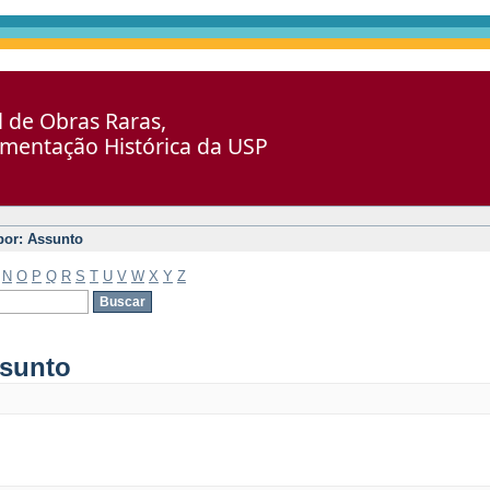
al de Obras Raras,
umentação Histórica da USP
 por: Assunto
N
O
P
Q
R
S
T
U
V
W
X
Y
Z
ssunto