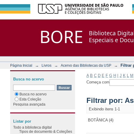
Filtrar por: Assunto
Repositório DSpace/Manakin + Corisco
BORE
Biblioteca Digit
Especiais e Doc
→
→
→
Filtrar
Página Inicial
Livros
Acervo das Bibliotecas da USP
A
B
C
D
E
F
G
H
I
J
K
L
M
Busca no acervo
Começa com
Busca no acervo
Filtrar por: A
Esta Coleção
Pesquisa avançada
Exibindo itens 1-1
BOTÂNICA (4)
Listar por
Todo a biblioteca digital
Tipos de documento & Coleções