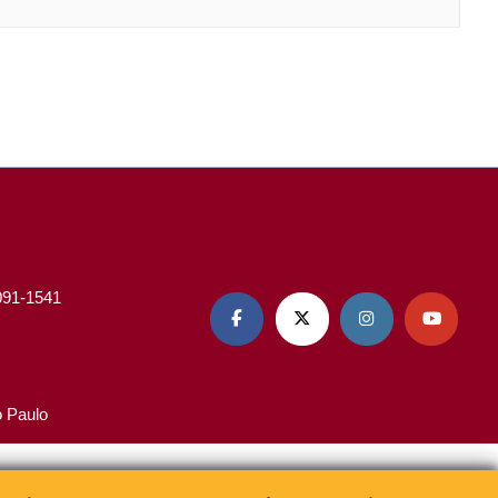
3091-1541




o Paulo