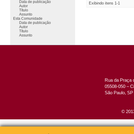
Data de publicação
Exibindo itens 1-1
Autor
Título
Assunto
Esta Comunidade
Data de publicação
Autor
Título
Assunto
Rua da Praça d
05508-050 – Ci
São Paulo, SP 
© 2013