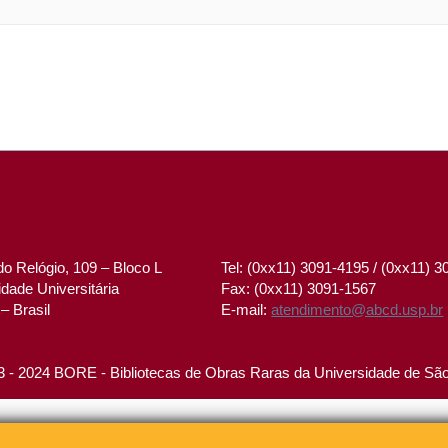
o Relógio, 109 – Bloco L
Tel: (0xx11) 3091-4195 / (0xx11) 
dade Universitária
Fax: (0xx11) 3091-1567
– Brasil
E-mail:
atendimento@abcd.usp.br
 - 2024 BORE - Bibliotecas de Obras Raras da Universidade de Sã