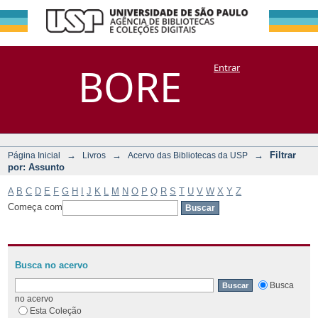
Filtrar por:
Repositório
BORE
Entrar
DSpace/Manakin + Corisco
Assunto
→
→
→
Filtrar
Página Inicial
Livros
Acervo das Bibliotecas da USP
por: Assunto
A
B
C
D
E
F
G
H
I
J
K
L
M
N
O
P
Q
R
S
T
U
V
W
X
Y
Z
Começa com
Busca no acervo
Busca
no acervo
Esta Coleção