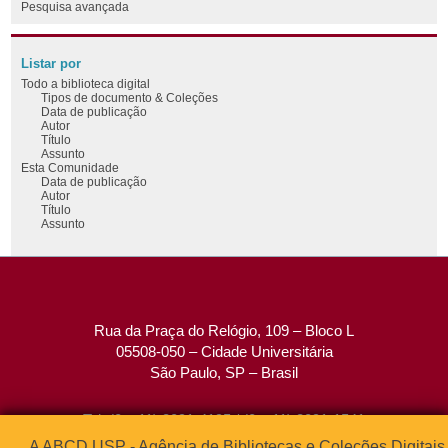
Pesquisa avançada
Listar por
Todo a biblioteca digital
Tipos de documento & Coleções
Data de publicação
Autor
Título
Assunto
Esta Comunidade
Data de publicação
Autor
Título
Assunto
Rua da Praça do Relógio, 109 – Bloco L
05508-050 – Cidade Universitária
São Paulo, SP – Brasil
Tel: (0xx11) 3091-4195 / (0xx11) 3091-1541
Fax: (0xx11) 3091-1567
A ABCD USP - Agência de Bibliotecas e Coleções Digitais