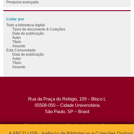
Pesquisa avançada
Listar por
Todo a biblioteca digital
Tipos de documento & Coleções
Data de publicação
Autor
Título
Assunto
Esta Comunidade
Data de publicação
Autor
Título
Assunto
Rua da Praça do Relógio, 109 – Bloco L
05508-050 – Cidade Universitária
São Paulo, SP – Brasil
Tel: (0xx11) 3091-4195 / (0xx11) 3091-1541
Fax: (0xx11) 3091-1567
A ABCD USP - Agência de Bibliotecas e Coleções Digitais