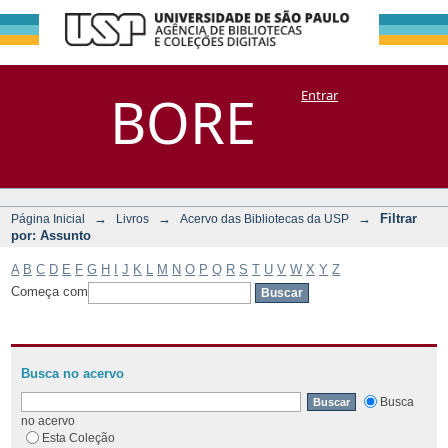
Filtrar por:
Repositório
BORE
Entrar
DSpace/Manakin + Corisco
Assunto
→
→
→
Filtrar
Página Inicial
Livros
Acervo das Bibliotecas da USP
por: Assunto
A
B
C
D
E
F
G
H
I
J
K
L
M
N
O
P
Q
R
S
T
U
V
W
X
Y
Z
Começa com
Busca no acervo
Busca
no acervo
Esta Coleção