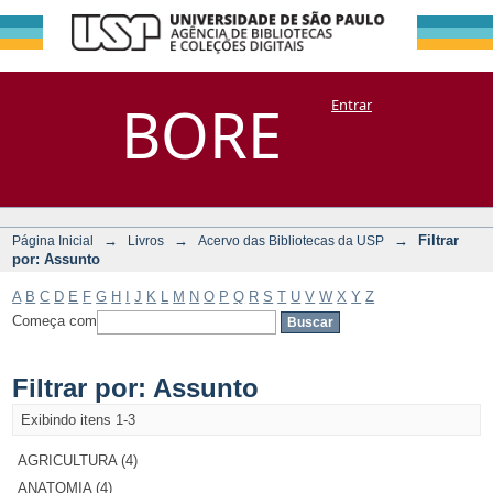
Filtrar por:
Repositório
BORE
Entrar
DSpace/Manakin + Corisco
Assunto
→
→
→
Filtrar
Página Inicial
Livros
Acervo das Bibliotecas da USP
por: Assunto
A
B
C
D
E
F
G
H
I
J
K
L
M
N
O
P
Q
R
S
T
U
V
W
X
Y
Z
Começa com
Filtrar por: Assunto
Exibindo itens 1-3
AGRICULTURA (4)
ANATOMIA (4)