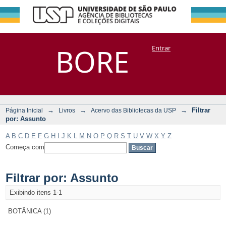
Filtrar por:
Repositório
BORE
Entrar
DSpace/Manakin + Corisco
Assunto
→
→
→
Filtrar
Página Inicial
Livros
Acervo das Bibliotecas da USP
por: Assunto
A
B
C
D
E
F
G
H
I
J
K
L
M
N
O
P
Q
R
S
T
U
V
W
X
Y
Z
Começa com
Filtrar por: Assunto
Exibindo itens 1-1
BOTÂNICA (1)