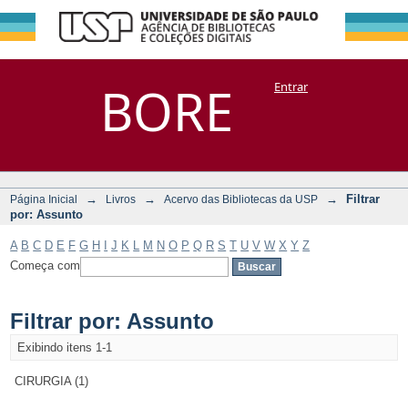
Filtrar por:
Repositório
BORE
Entrar
DSpace/Manakin + Corisco
Assunto
→
→
→
Filtrar
Página Inicial
Livros
Acervo das Bibliotecas da USP
por: Assunto
A
B
C
D
E
F
G
H
I
J
K
L
M
N
O
P
Q
R
S
T
U
V
W
X
Y
Z
Começa com
Filtrar por: Assunto
Exibindo itens 1-1
CIRURGIA (1)