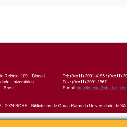
o Relógio, 109 – Bloco L
Tel: (0xx11) 3091-4195 / (0xx11) 
dade Universitária
Fax: (0xx11) 3091-1567
– Brasil
E-mail:
atendimento@abcd.usp.br
 - 2024 BORE - Bibliotecas de Obras Raras da Universidade de Sã