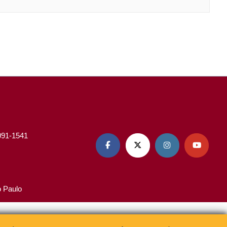
3091-1541




o Paulo