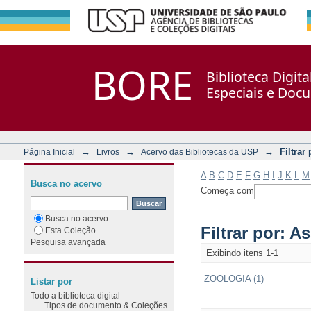
Filtrar por: Assunto
Repositório DSpace/Manakin + Corisco
BORE
Biblioteca Digit
Especiais e Doc
→
→
→
Filtrar
Página Inicial
Livros
Acervo das Bibliotecas da USP
A
B
C
D
E
F
G
H
I
J
K
L
M
Busca no acervo
Começa com
Busca no acervo
Filtrar por: A
Esta Coleção
Pesquisa avançada
Exibindo itens 1-1
ZOOLOGIA (1)
Listar por
Todo a biblioteca digital
Tipos de documento & Coleções