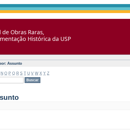
al de Obras Raras,
umentação Histórica da USP
 por: Assunto
N
O
P
Q
R
S
T
U
V
W
X
Y
Z
ssunto