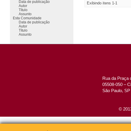
Data de publicação
Exibindo itens 1-1
Autor
Título
Assunto
Esta Comunidade
Data de publicação
Autor
Título
Assunto
Rua da Praça d
05508-050 – Ci
São Paulo, SP 
© 2013