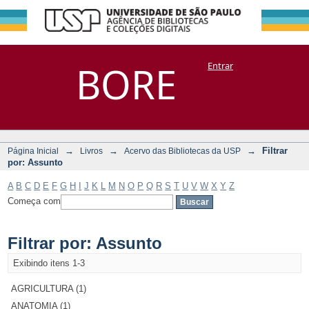
Filtrar por:
Repositório
BORE
Entrar
DSpace/Manakin + Corisco
Assunto
→
→
→
Filtrar
Página Inicial
Livros
Acervo das Bibliotecas da USP
por: Assunto
A
B
C
D
E
F
G
H
I
J
K
L
M
N
O
P
Q
R
S
T
U
V
W
X
Y
Z
Começa com
Filtrar por: Assunto
Exibindo itens 1-3
AGRICULTURA (1)
ANATOMIA (1)