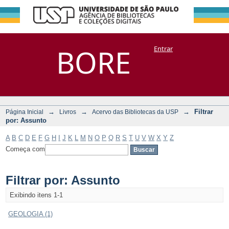
Filtrar por:
Repositório
BORE
Entrar
DSpace/Manakin + Corisco
Assunto
→
→
→
Filtrar
Página Inicial
Livros
Acervo das Bibliotecas da USP
por: Assunto
A
B
C
D
E
F
G
H
I
J
K
L
M
N
O
P
Q
R
S
T
U
V
W
X
Y
Z
Começa com
Filtrar por: Assunto
Exibindo itens 1-1
GEOLOGIA (1)