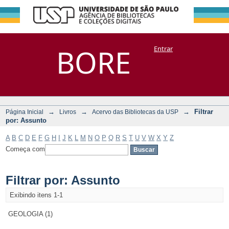
Filtrar por:
Repositório
BORE
Entrar
DSpace/Manakin + Corisco
Assunto
→
→
→
Filtrar
Página Inicial
Livros
Acervo das Bibliotecas da USP
por: Assunto
A
B
C
D
E
F
G
H
I
J
K
L
M
N
O
P
Q
R
S
T
U
V
W
X
Y
Z
Começa com
Filtrar por: Assunto
Exibindo itens 1-1
GEOLOGIA (1)