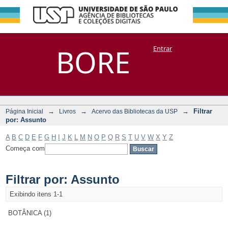
Filtrar por:
Repositório
BORE
Entrar
DSpace/Manakin + Corisco
Assunto
→
→
→
Filtrar
Página Inicial
Livros
Acervo das Bibliotecas da USP
por: Assunto
A
B
C
D
E
F
G
H
I
J
K
L
M
N
O
P
Q
R
S
T
U
V
W
X
Y
Z
Começa com
Filtrar por: Assunto
Exibindo itens 1-1
BOTÂNICA (1)