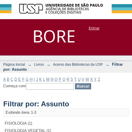
Filtrar por:
Repositório
BORE
Entrar
DSpace/Manakin + Corisco
Assunto
→
→
→
Filtrar
Página Inicial
Livros
Acervo das Bibliotecas da USP
por: Assunto
A
B
C
D
E
F
G
H
I
J
K
L
M
N
O
P
Q
R
S
T
U
V
W
X
Y
Z
Começa com
Filtrar por: Assunto
Exibindo itens 1-3
FISIOLOGIA (1)
FISIOLOGIA VEGETAL (1)