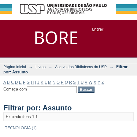
Filtrar por:
Repositório
BORE
Entrar
DSpace/Manakin + Corisco
Assunto
→
→
→
Filtrar
Página Inicial
Livros
Acervo das Bibliotecas da USP
por: Assunto
A
B
C
D
E
F
G
H
I
J
K
L
M
N
O
P
Q
R
S
T
U
V
W
X
Y
Z
Começa com
Filtrar por: Assunto
Exibindo itens 1-1
TECNOLOGIA (1)