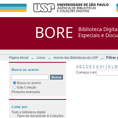
Filtrar por: Assunto
Repositório DSpace/Manakin + Corisco
BORE
Biblioteca Digit
Especiais e Doc
→
→
→
Filtrar
Página Inicial
Livros
Acervo das Bibliotecas da USP
A
B
C
D
E
F
G
H
I
J
K
L
M
Busca no acervo
Começa com
Busca no acervo
Esta Coleção
Pesquisa avançada
Listar por
Todo a biblioteca digital
Tipos de documento & Coleções