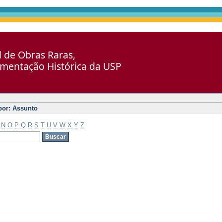
al de Obras Raras,
umentação Histórica da USP
 por: Assunto
N
O
P
Q
R
S
T
U
V
W
X
Y
Z