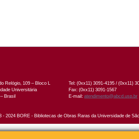
o Relógio, 109 – Bloco L
Tel: (0xx11) 3091-4195 / (0xx11) 
dade Universitária
Fax: (0xx11) 3091-1567
– Brasil
E-mail:
atendimento@abcd.usp.br
 - 2024 BORE - Bibliotecas de Obras Raras da Universidade de Sã