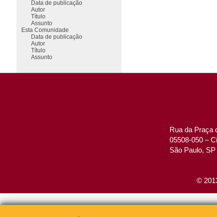
Data de publicação
Autor
Título
Assunto
Esta Comunidade
Data de publicação
Autor
Título
Assunto
Rua da Praça d
05508-050 – Ci
São Paulo, SP 
© 2013