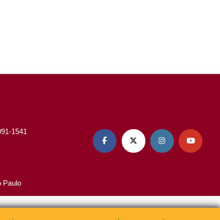
3091-1541




o Paulo