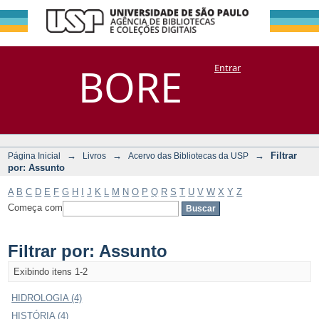
Filtrar por:
Repositório
BORE
Entrar
DSpace/Manakin + Corisco
Assunto
→
→
→
Filtrar
Página Inicial
Livros
Acervo das Bibliotecas da USP
por: Assunto
A
B
C
D
E
F
G
H
I
J
K
L
M
N
O
P
Q
R
S
T
U
V
W
X
Y
Z
Começa com
Filtrar por: Assunto
Exibindo itens 1-2
HIDROLOGIA (4)
HISTÓRIA (4)