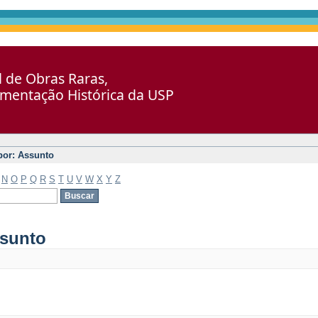
al de Obras Raras,
umentação Histórica da USP
 por: Assunto
N
O
P
Q
R
S
T
U
V
W
X
Y
Z
ssunto