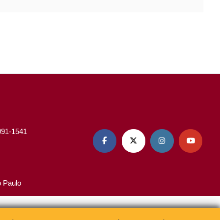
3091-1541




o Paulo