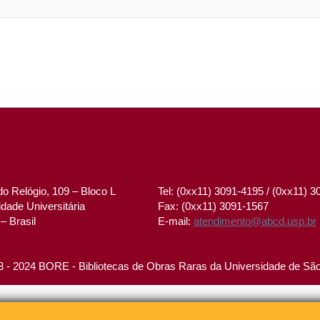
o Relógio, 109 – Bloco L
Tel: (0xx11) 3091-4195 / (0xx11) 
dade Universitária
Fax: (0xx11) 3091-1567
– Brasil
E-mail:
atendimento@abcd.usp.br
 - 2024 BORE - Bibliotecas de Obras Raras da Universidade de Sã