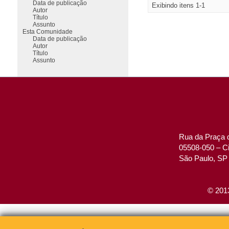
Data de publicação
Exibindo itens 1-1
Autor
Título
Assunto
Esta Comunidade
Data de publicação
Autor
Título
Assunto
Rua da Praça d
05508-050 – Ci
São Paulo, SP 
© 2013