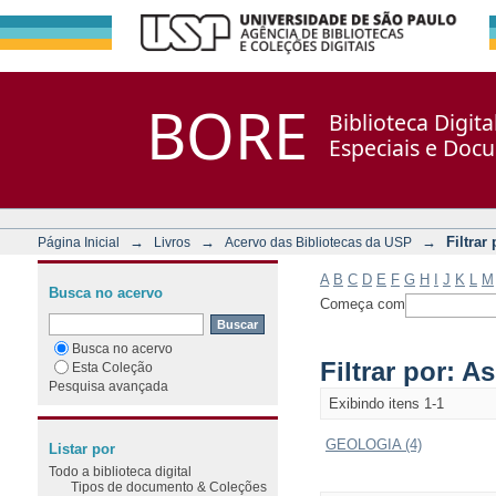
Filtrar por: Assunto
Repositório DSpace/Manakin + Corisco
BORE
Biblioteca Digit
Especiais e Doc
→
→
→
Filtrar
Página Inicial
Livros
Acervo das Bibliotecas da USP
A
B
C
D
E
F
G
H
I
J
K
L
M
Busca no acervo
Começa com
Busca no acervo
Filtrar por: A
Esta Coleção
Pesquisa avançada
Exibindo itens 1-1
GEOLOGIA (4)
Listar por
Todo a biblioteca digital
Tipos de documento & Coleções