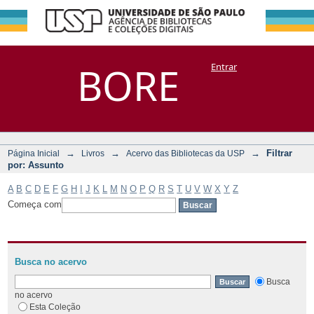
Filtrar por:
Repositório
BORE
Entrar
DSpace/Manakin + Corisco
Assunto
→
→
→
Filtrar
Página Inicial
Livros
Acervo das Bibliotecas da USP
por: Assunto
A
B
C
D
E
F
G
H
I
J
K
L
M
N
O
P
Q
R
S
T
U
V
W
X
Y
Z
Começa com
Busca no acervo
Busca
no acervo
Esta Coleção