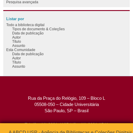
Pesquisa avançada
Listar por
Todo a biblioteca digital
Tipos de documento & Coleções
Data de publicação
Autor
Título
Assunto
Esta Comunidade
Data de publicação
Autor
Título
Assunto
Rua da Praça do Relógio, 109 – Bloco L
05508-050 – Cidade Universitária
São Paulo, SP – Brasil
Tel: (0xx11) 3091-4195 / (0xx11) 3091-1541
Fax: (0xx11) 3091-1567
A ABCD USP - Agência de Bibliotecas e Coleções Digitais