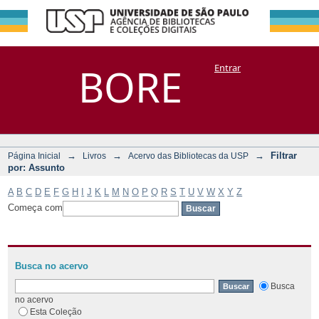
Filtrar por:
Repositório
BORE
Entrar
DSpace/Manakin + Corisco
Assunto
→
→
→
Filtrar
Página Inicial
Livros
Acervo das Bibliotecas da USP
por: Assunto
A
B
C
D
E
F
G
H
I
J
K
L
M
N
O
P
Q
R
S
T
U
V
W
X
Y
Z
Começa com
Busca no acervo
Busca
no acervo
Esta Coleção