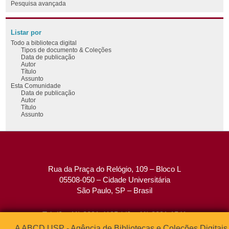
Pesquisa avançada
Listar por
Todo a biblioteca digital
Tipos de documento & Coleções
Data de publicação
Autor
Título
Assunto
Esta Comunidade
Data de publicação
Autor
Título
Assunto
Rua da Praça do Relógio, 109 – Bloco L
05508-050 – Cidade Universitária
São Paulo, SP – Brasil
Tel: (0xx11) 3091-4195 / (0xx11) 3091-1541
Fax: (0xx11) 3091-1567
A ABCD USP - Agência de Bibliotecas e Coleções Digitais