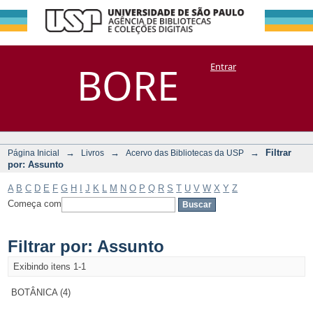
Filtrar por:
Repositório
BORE
Entrar
DSpace/Manakin + Corisco
Assunto
→
→
→
Filtrar
Página Inicial
Livros
Acervo das Bibliotecas da USP
por: Assunto
A
B
C
D
E
F
G
H
I
J
K
L
M
N
O
P
Q
R
S
T
U
V
W
X
Y
Z
Começa com
Filtrar por: Assunto
Exibindo itens 1-1
BOTÂNICA (4)