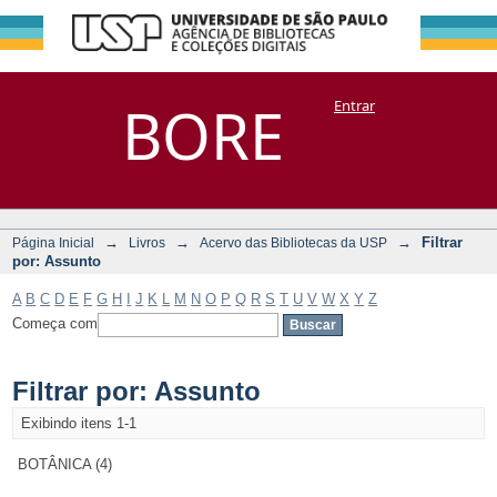
Filtrar por:
Repositório
BORE
Entrar
DSpace/Manakin + Corisco
Assunto
→
→
→
Filtrar
Página Inicial
Livros
Acervo das Bibliotecas da USP
por: Assunto
A
B
C
D
E
F
G
H
I
J
K
L
M
N
O
P
Q
R
S
T
U
V
W
X
Y
Z
Começa com
Filtrar por: Assunto
Exibindo itens 1-1
BOTÂNICA (4)