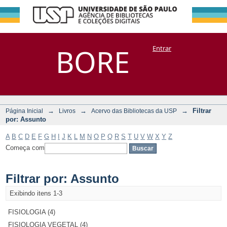
Filtrar por:
Repositório
BORE
Entrar
DSpace/Manakin + Corisco
Assunto
→
→
→
Filtrar
Página Inicial
Livros
Acervo das Bibliotecas da USP
por: Assunto
A
B
C
D
E
F
G
H
I
J
K
L
M
N
O
P
Q
R
S
T
U
V
W
X
Y
Z
Começa com
Filtrar por: Assunto
Exibindo itens 1-3
FISIOLOGIA (4)
FISIOLOGIA VEGETAL (4)