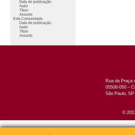
Data de publicação
Autor
Título
Assunto
Esta Comunidade
Data de publicação
Autor
Título
Assunto
Rua da Praça d
05508-050 – Ci
São Paulo, SP 
© 2013