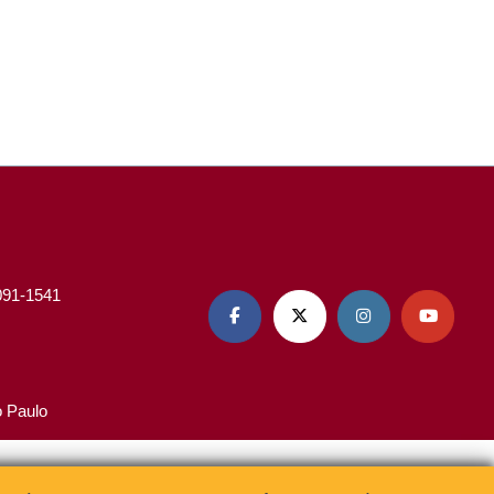
3091-1541




o Paulo