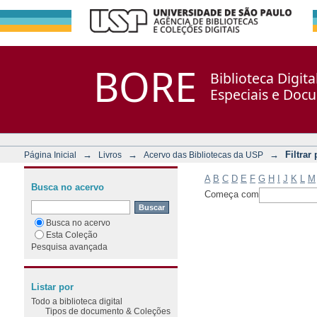
Filtrar por: Assunto
Repositório DSpace/Manakin + Corisco
BORE
Biblioteca Digit
Especiais e Doc
→
→
→
Filtrar
Página Inicial
Livros
Acervo das Bibliotecas da USP
A
B
C
D
E
F
G
H
I
J
K
L
M
Busca no acervo
Começa com
Busca no acervo
Esta Coleção
Pesquisa avançada
Listar por
Todo a biblioteca digital
Tipos de documento & Coleções