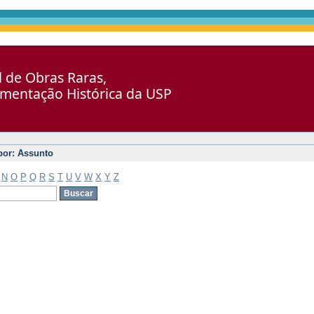
al de Obras Raras,
umentação Histórica da USP
 por: Assunto
N
O
P
Q
R
S
T
U
V
W
X
Y
Z