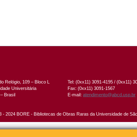
o Relógio, 109 – Bloco L
Tel: (0xx11) 3091-4195 / (0xx11) 
dade Universitária
Fax: (0xx11) 3091-1567
– Brasil
E-mail:
atendimento@abcd.usp.br
 - 2024 BORE - Bibliotecas de Obras Raras da Universidade de Sã