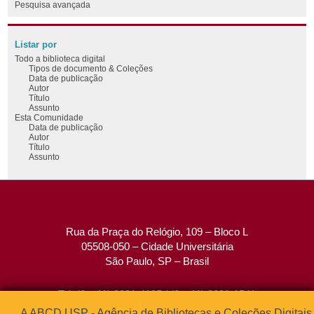
Pesquisa avançada
Listar por
Todo a biblioteca digital
Tipos de documento & Coleções
Data de publicação
Autor
Título
Assunto
Esta Comunidade
Data de publicação
Autor
Título
Assunto
Rua da Praça do Relógio, 109 – Bloco L
05508-050 – Cidade Universitária
São Paulo, SP – Brasil
Tel: (0xx11) 3091-4195 / (0xx11) 3091-1541
Fax: (0xx11) 3091-1567
A ABCD USP - Agência de Bibliotecas e Coleções Digitais