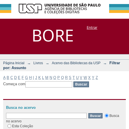
Filtrar por:
Repositório
BORE
Entrar
DSpace/Manakin + Corisco
Assunto
→
→
→
Filtrar
Página Inicial
Livros
Acervo das Bibliotecas da USP
por: Assunto
A
B
C
D
E
F
G
H
I
J
K
L
M
N
O
P
Q
R
S
T
U
V
W
X
Y
Z
Começa com
Busca no acervo
Busca
no acervo
Esta Coleção