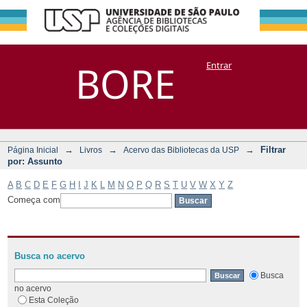
Filtrar por:
Repositório
BORE
Entrar
DSpace/Manakin + Corisco
Assunto
→
→
→
Filtrar
Página Inicial
Livros
Acervo das Bibliotecas da USP
por: Assunto
A
B
C
D
E
F
G
H
I
J
K
L
M
N
O
P
Q
R
S
T
U
V
W
X
Y
Z
Começa com
Busca no acervo
Busca
no acervo
Esta Coleção