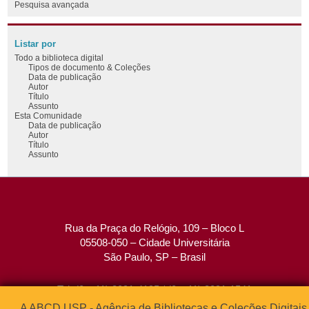
Pesquisa avançada
Listar por
Todo a biblioteca digital
Tipos de documento & Coleções
Data de publicação
Autor
Título
Assunto
Esta Comunidade
Data de publicação
Autor
Título
Assunto
Rua da Praça do Relógio, 109 – Bloco L
05508-050 – Cidade Universitária
São Paulo, SP – Brasil
Tel: (0xx11) 3091-4195 / (0xx11) 3091-1541
Fax: (0xx11) 3091-1567
A ABCD USP - Agência de Bibliotecas e Coleções Digitais