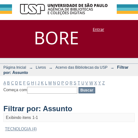
Filtrar por:
Repositório
BORE
Entrar
DSpace/Manakin + Corisco
Assunto
→
→
→
Filtrar
Página Inicial
Livros
Acervo das Bibliotecas da USP
por: Assunto
A
B
C
D
E
F
G
H
I
J
K
L
M
N
O
P
Q
R
S
T
U
V
W
X
Y
Z
Começa com
Filtrar por: Assunto
Exibindo itens 1-1
TECNOLOGIA (4)