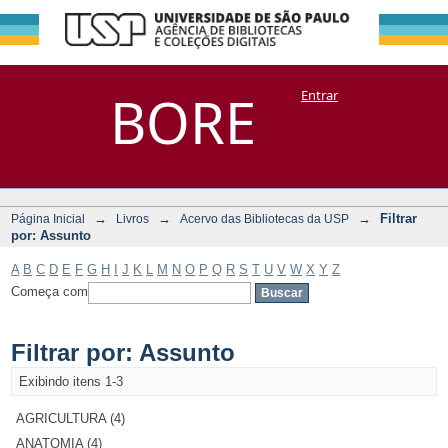
Filtrar por:
Repositório
BORE
Entrar
DSpace/Manakin + Corisco
Assunto
→
→
→
Filtrar
Página Inicial
Livros
Acervo das Bibliotecas da USP
por: Assunto
A
B
C
D
E
F
G
H
I
J
K
L
M
N
O
P
Q
R
S
T
U
V
W
X
Y
Z
Começa com
Filtrar por: Assunto
Exibindo itens 1-3
AGRICULTURA (4)
ANATOMIA (4)