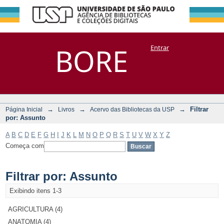
Filtrar por:
Repositório
BORE
Entrar
DSpace/Manakin + Corisco
Assunto
→
→
→
Filtrar
Página Inicial
Livros
Acervo das Bibliotecas da USP
por: Assunto
A
B
C
D
E
F
G
H
I
J
K
L
M
N
O
P
Q
R
S
T
U
V
W
X
Y
Z
Começa com
Filtrar por: Assunto
Exibindo itens 1-3
AGRICULTURA (4)
ANATOMIA (4)