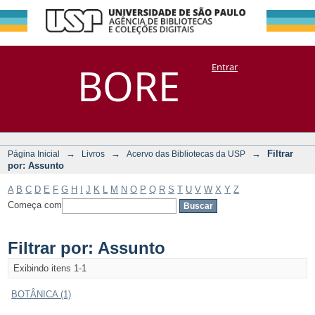
Filtrar por:
Repositório
BORE
Entrar
DSpace/Manakin + Corisco
Assunto
→
→
→
Filtrar
Página Inicial
Livros
Acervo das Bibliotecas da USP
por: Assunto
A
B
C
D
E
F
G
H
I
J
K
L
M
N
O
P
Q
R
S
T
U
V
W
X
Y
Z
Começa com
Filtrar por: Assunto
Exibindo itens 1-1
BOTÂNICA (1)