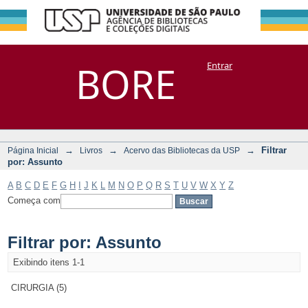
Filtrar por:
Repositório
BORE
Entrar
DSpace/Manakin + Corisco
Assunto
→
→
→
Filtrar
Página Inicial
Livros
Acervo das Bibliotecas da USP
por: Assunto
A
B
C
D
E
F
G
H
I
J
K
L
M
N
O
P
Q
R
S
T
U
V
W
X
Y
Z
Começa com
Filtrar por: Assunto
Exibindo itens 1-1
CIRURGIA (5)