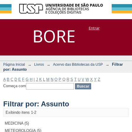
Filtrar por:
Repositório
BORE
Entrar
DSpace/Manakin + Corisco
Assunto
→
→
→
Filtrar
Página Inicial
Livros
Acervo das Bibliotecas da USP
por: Assunto
A
B
C
D
E
F
G
H
I
J
K
L
M
N
O
P
Q
R
S
T
U
V
W
X
Y
Z
Começa com
Filtrar por: Assunto
Exibindo itens 1-2
MEDICINA (5)
METEOROLOGIA (5)