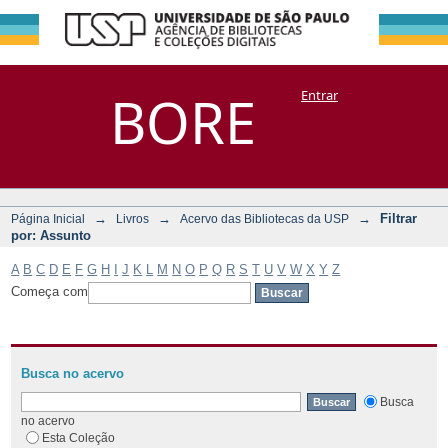
Filtrar por:
Repositório
BORE
Entrar
DSpace/Manakin + Corisco
Assunto
→
→
→
Filtrar
Página Inicial
Livros
Acervo das Bibliotecas da USP
por: Assunto
A
B
C
D
E
F
G
H
I
J
K
L
M
N
O
P
Q
R
S
T
U
V
W
X
Y
Z
Começa com
Busca no acervo
Busca
no acervo
Esta Coleção