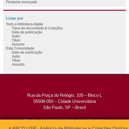
Pesquisa avançada
Listar por
Todo a biblioteca digital
Tipos de documento & Coleções
Data de publicação
Autor
Título
Assunto
Esta Comunidade
Data de publicação
Autor
Título
Assunto
Rua da Praça do Relógio, 109 – Bloco L
05508-050 – Cidade Universitária
São Paulo, SP – Brasil
Tel: (0xx11) 3091-4195 / (0xx11) 3091-1541
Fax: (0xx11) 3091-1567
A ABCD USP - Agência de Bibliotecas e Coleções Digitais