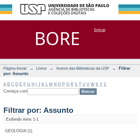
Filtrar por:
Repositório
BORE
Entrar
DSpace/Manakin + Corisco
Assunto
→
→
→
Filtrar
Página Inicial
Livros
Acervo das Bibliotecas da USP
por: Assunto
A
B
C
D
E
F
G
H
I
J
K
L
M
N
O
P
Q
R
S
T
U
V
W
X
Y
Z
Começa com
Filtrar por: Assunto
Exibindo itens 1-1
GEOLOGIA (1)