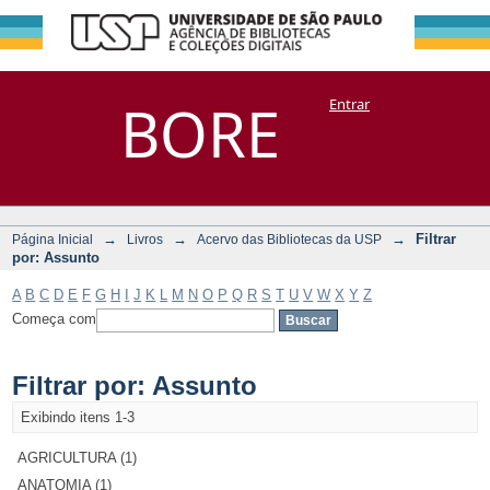
Filtrar por:
Repositório
BORE
Entrar
DSpace/Manakin + Corisco
Assunto
→
→
→
Filtrar
Página Inicial
Livros
Acervo das Bibliotecas da USP
por: Assunto
A
B
C
D
E
F
G
H
I
J
K
L
M
N
O
P
Q
R
S
T
U
V
W
X
Y
Z
Começa com
Filtrar por: Assunto
Exibindo itens 1-3
AGRICULTURA (1)
ANATOMIA (1)