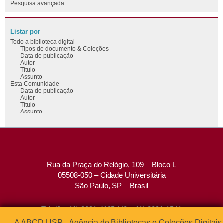
Pesquisa avançada
Listar por
Todo a biblioteca digital
Tipos de documento & Coleções
Data de publicação
Autor
Título
Assunto
Esta Comunidade
Data de publicação
Autor
Título
Assunto
Rua da Praça do Relógio, 109 – Bloco L
05508-050 – Cidade Universitária
São Paulo, SP – Brasil
Tel: (0xx11) 3091-4195 / (0xx11) 3091-1541
Fax: (0xx11) 3091-1567
A ABCD USP - Agência de Bibliotecas e Coleções Digitais