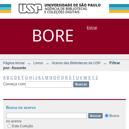
Filtrar por:
Repositório
BORE
Entrar
DSpace/Manakin + Corisco
Assunto
→
→
→
Filtrar
Página Inicial
Livros
Acervo das Bibliotecas da USP
por: Assunto
A
B
C
D
E
F
G
H
I
J
K
L
M
N
O
P
Q
R
S
T
U
V
W
X
Y
Z
Começa com
Busca no acervo
Busca
no acervo
Esta Coleção