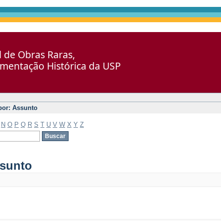
al de Obras Raras,
umentação Histórica da USP
 por: Assunto
N
O
P
Q
R
S
T
U
V
W
X
Y
Z
ssunto