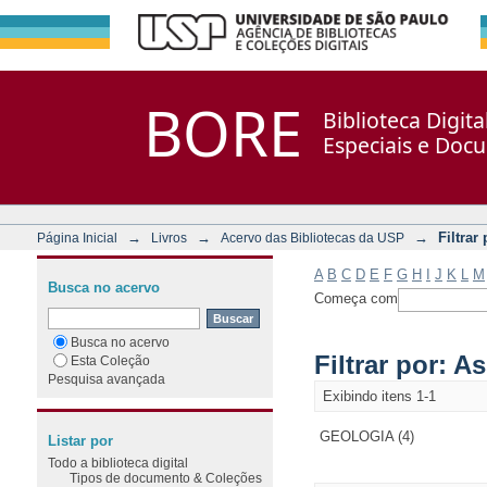
Filtrar por: Assunto
Repositório DSpace/Manakin + Corisco
BORE
Biblioteca Digit
Especiais e Doc
→
→
→
Filtrar
Página Inicial
Livros
Acervo das Bibliotecas da USP
A
B
C
D
E
F
G
H
I
J
K
L
M
Busca no acervo
Começa com
Busca no acervo
Filtrar por: A
Esta Coleção
Pesquisa avançada
Exibindo itens 1-1
GEOLOGIA (4)
Listar por
Todo a biblioteca digital
Tipos de documento & Coleções