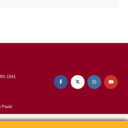
3091-1541




o Paulo