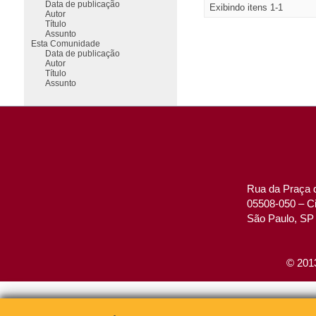
Data de publicação
Exibindo itens 1-1
Autor
Título
Assunto
Esta Comunidade
Data de publicação
Autor
Título
Assunto
Rua da Praça d
05508-050 – Ci
São Paulo, SP 
© 2013