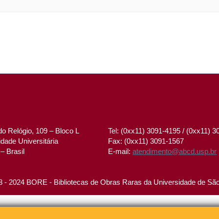
o Relógio, 109 – Bloco L
Tel: (0xx11) 3091-4195 / (0xx11) 
dade Universitária
Fax: (0xx11) 3091-1567
– Brasil
E-mail:
atendimento@abcd.usp.br
 - 2024 BORE - Bibliotecas de Obras Raras da Universidade de Sã