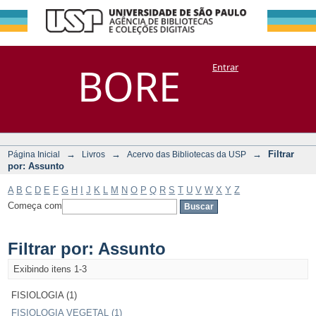
Filtrar por:
Repositório
BORE
Entrar
DSpace/Manakin + Corisco
Assunto
→
→
→
Filtrar
Página Inicial
Livros
Acervo das Bibliotecas da USP
por: Assunto
A
B
C
D
E
F
G
H
I
J
K
L
M
N
O
P
Q
R
S
T
U
V
W
X
Y
Z
Começa com
Filtrar por: Assunto
Exibindo itens 1-3
FISIOLOGIA (1)
FISIOLOGIA VEGETAL (1)