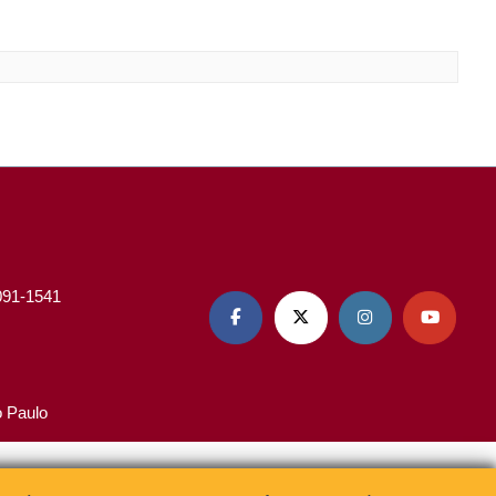
3091-1541




o Paulo