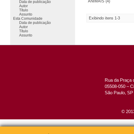
ANIMAIS (4)
Data de publicação
Autor
Título
Assunto
Exibindo itens 1-3
Esta Comunidade
Data de publicação
Autor
Título
Assunto
Rua da Praça d
05508-050 – Ci
São Paulo, SP 
© 2013