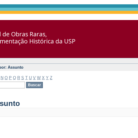
al de Obras Raras,
umentação Histórica da USP
 por: Assunto
N
O
P
Q
R
S
T
U
V
W
X
Y
Z
ssunto