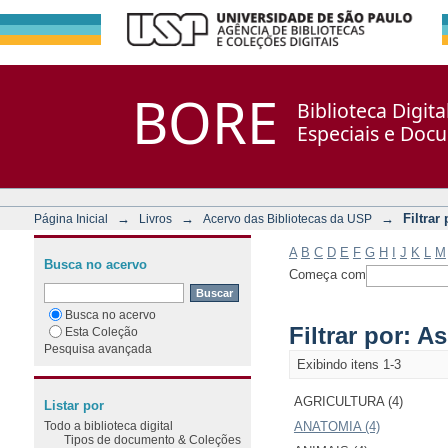
Filtrar por: Assunto
Repositório DSpace/Manakin + Corisco
BORE
Biblioteca Digit
Especiais e Doc
→
→
→
Filtrar
Página Inicial
Livros
Acervo das Bibliotecas da USP
A
B
C
D
E
F
G
H
I
J
K
L
M
Busca no acervo
Começa com
Busca no acervo
Filtrar por: A
Esta Coleção
Pesquisa avançada
Exibindo itens 1-3
AGRICULTURA (4)
Listar por
Todo a biblioteca digital
ANATOMIA (4)
Tipos de documento & Coleções