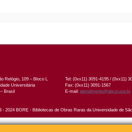
o Relógio, 109 – Bloco L
Tel: (0xx11) 3091-4195 / (0xx11) 
dade Universitária
Fax: (0xx11) 3091-1567
– Brasil
E-mail:
atendimento@abcd.usp.br
 - 2024 BORE - Bibliotecas de Obras Raras da Universidade de Sã