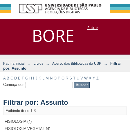
Filtrar por:
Repositório
BORE
Entrar
DSpace/Manakin + Corisco
Assunto
→
→
→
Filtrar
Página Inicial
Livros
Acervo das Bibliotecas da USP
por: Assunto
A
B
C
D
E
F
G
H
I
J
K
L
M
N
O
P
Q
R
S
T
U
V
W
X
Y
Z
Começa com
Filtrar por: Assunto
Exibindo itens 1-3
FISIOLOGIA (4)
FISIOLOGIA VEGETAL (4)