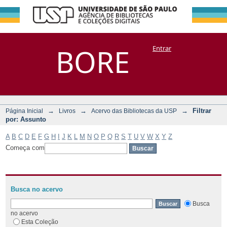
Filtrar por:
Repositório
BORE
Entrar
DSpace/Manakin + Corisco
Assunto
→
→
→
Filtrar
Página Inicial
Livros
Acervo das Bibliotecas da USP
por: Assunto
A
B
C
D
E
F
G
H
I
J
K
L
M
N
O
P
Q
R
S
T
U
V
W
X
Y
Z
Começa com
Busca no acervo
Busca
no acervo
Esta Coleção