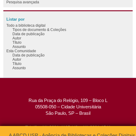
Pesquisa avançada
Listar por
Todo a biblioteca digital
Tipos de documento & Coleções
Data de publicação
Autor
Título
Assunto
Esta Comunidade
Data de publicação
Autor
Título
Assunto
Rua da Praça do Relógio, 109 – Bloco L
05508-050 – Cidade Universitária
São Paulo, SP – Brasil
Tel: (0xx11) 3091-4195 / (0xx11) 3091-1541
Fax: (0xx11) 3091-1567
A ABCD USP - Agência de Bibliotecas e Coleções Digitais