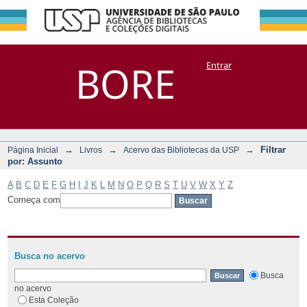
Filtrar por:
Repositório
BORE
Entrar
DSpace/Manakin + Corisco
Assunto
→
→
→
Filtrar
Página Inicial
Livros
Acervo das Bibliotecas da USP
por: Assunto
A
B
C
D
E
F
G
H
I
J
K
L
M
N
O
P
Q
R
S
T
U
V
W
X
Y
Z
Começa com
Busca no acervo
Busca
no acervo
Esta Coleção