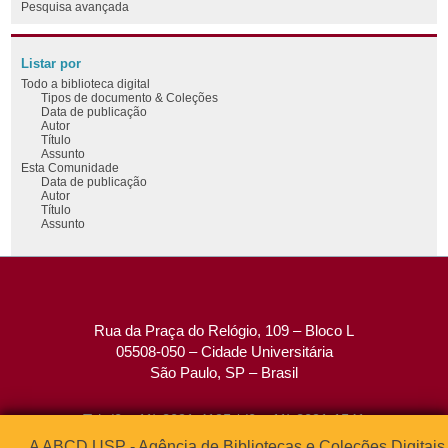
Pesquisa avançada
Listar por
Todo a biblioteca digital
Tipos de documento & Coleções
Data de publicação
Autor
Título
Assunto
Esta Comunidade
Data de publicação
Autor
Título
Assunto
Rua da Praça do Relógio, 109 – Bloco L
05508-050 – Cidade Universitária
São Paulo, SP – Brasil
Tel: (0xx11) 3091-4195 / (0xx11) 3091-1541
Fax: (0xx11) 3091-1567
A ABCD USP - Agência de Bibliotecas e Coleções Digitais