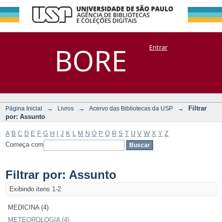
Filtrar por:
Repositório
BORE
Entrar
DSpace/Manakin + Corisco
Assunto
→
→
→
Filtrar
Página Inicial
Livros
Acervo das Bibliotecas da USP
por: Assunto
A
B
C
D
E
F
G
H
I
J
K
L
M
N
O
P
Q
R
S
T
U
V
W
X
Y
Z
Começa com
Filtrar por: Assunto
Exibindo itens 1-2
MEDICINA (4)
METEOROLOGIA (4)