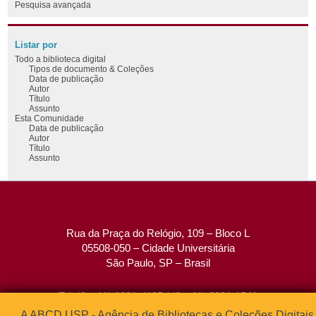
Pesquisa avançada
Listar por
Todo a biblioteca digital
Tipos de documento & Coleções
Data de publicação
Autor
Título
Assunto
Esta Comunidade
Data de publicação
Autor
Título
Assunto
Rua da Praça do Relógio, 109 – Bloco L
05508-050 – Cidade Universitária
São Paulo, SP – Brasil
Tel: (0xx11) 3091-4195 / (0xx11) 3091-1541
Fax: (0xx11) 3091-1567
A ABCD USP - Agência de Bibliotecas e Coleções Digitais