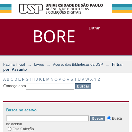
Filtrar por:
Repositório
BORE
Entrar
DSpace/Manakin + Corisco
Assunto
→
→
→
Filtrar
Página Inicial
Livros
Acervo das Bibliotecas da USP
por: Assunto
A
B
C
D
E
F
G
H
I
J
K
L
M
N
O
P
Q
R
S
T
U
V
W
X
Y
Z
Começa com
Busca no acervo
Busca
no acervo
Esta Coleção