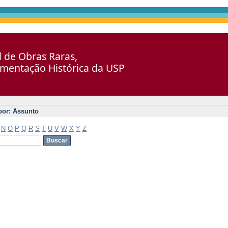
al de Obras Raras,
umentação Histórica da USP
 por: Assunto
N
O
P
Q
R
S
T
U
V
W
X
Y
Z