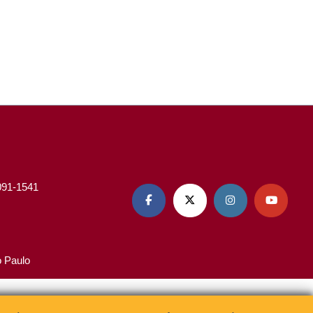
3091-1541




o Paulo