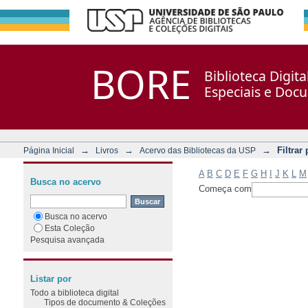
Filtrar por: Assunto
Repositório DSpace/Manakin + Corisco
BORE
Biblioteca Digit
Especiais e Doc
→
→
→
Filtrar
Página Inicial
Livros
Acervo das Bibliotecas da USP
A
B
C
D
E
F
G
H
I
J
K
L
M
Busca no acervo
Começa com
Busca no acervo
Esta Coleção
Pesquisa avançada
Listar por
Todo a biblioteca digital
Tipos de documento & Coleções