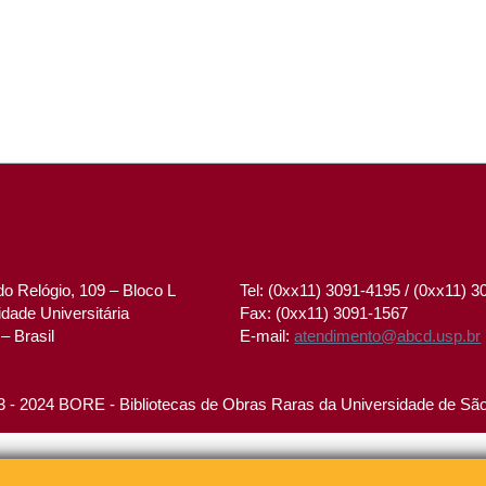
o Relógio, 109 – Bloco L
Tel: (0xx11) 3091-4195 / (0xx11) 
dade Universitária
Fax: (0xx11) 3091-1567
– Brasil
E-mail:
atendimento@abcd.usp.br
 - 2024 BORE - Bibliotecas de Obras Raras da Universidade de Sã