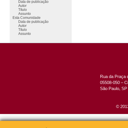
Data de publicação
Autor
Título
Assunto
Esta Comunidade
Data de publicação
Autor
Título
Assunto
Rua da Praça d
05508-050 – Ci
São Paulo, SP 
© 2013