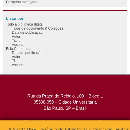
Pesquisa avançada
Listar por
Todo a biblioteca digital
Tipos de documento & Coleções
Data de publicação
Autor
Título
Assunto
Esta Comunidade
Data de publicação
Autor
Título
Assunto
Rua da Praça do Relógio, 109 – Bloco L
05508-050 – Cidade Universitária
São Paulo, SP – Brasil
Tel: (0xx11) 3091-4195 / (0xx11) 3091-1541
Fax: (0xx11) 3091-1567
A ABCD USP - Agência de Bibliotecas e Coleções Digitais