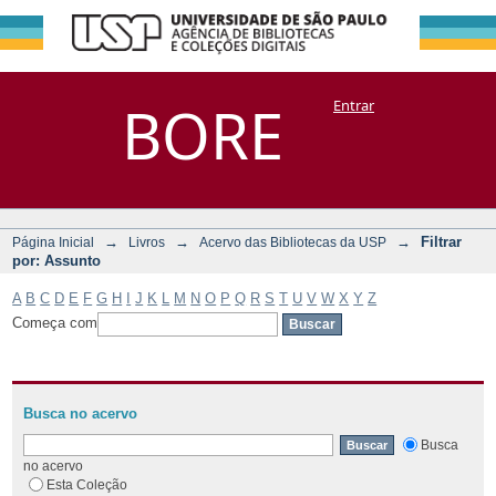
Filtrar por:
Repositório
BORE
Entrar
DSpace/Manakin + Corisco
Assunto
→
→
→
Filtrar
Página Inicial
Livros
Acervo das Bibliotecas da USP
por: Assunto
A
B
C
D
E
F
G
H
I
J
K
L
M
N
O
P
Q
R
S
T
U
V
W
X
Y
Z
Começa com
Busca no acervo
Busca
no acervo
Esta Coleção