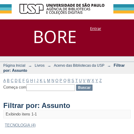
Filtrar por:
Repositório
BORE
Entrar
DSpace/Manakin + Corisco
Assunto
→
→
→
Filtrar
Página Inicial
Livros
Acervo das Bibliotecas da USP
por: Assunto
A
B
C
D
E
F
G
H
I
J
K
L
M
N
O
P
Q
R
S
T
U
V
W
X
Y
Z
Começa com
Filtrar por: Assunto
Exibindo itens 1-1
TECNOLOGIA (4)