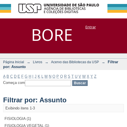
Filtrar por:
Repositório
BORE
Entrar
DSpace/Manakin + Corisco
Assunto
→
→
→
Filtrar
Página Inicial
Livros
Acervo das Bibliotecas da USP
por: Assunto
A
B
C
D
E
F
G
H
I
J
K
L
M
N
O
P
Q
R
S
T
U
V
W
X
Y
Z
Começa com
Filtrar por: Assunto
Exibindo itens 1-3
FISIOLOGIA (1)
FISIOLOGIA VEGETAL (1)